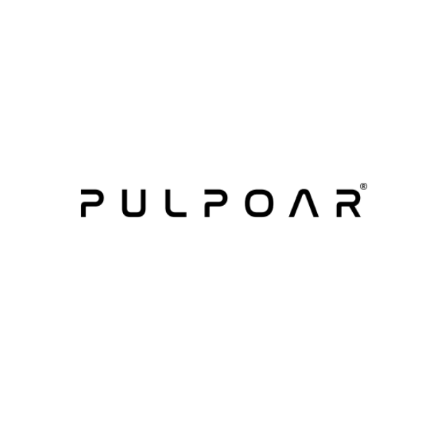
(ÇIKIŞ YAPILDI) BIFTEK INC.
Biftek
(ARHUB, PULPOAR INC.) PULPOAR BILIŞIM A.Ş. (OB
BILIŞIM A.Ş.)