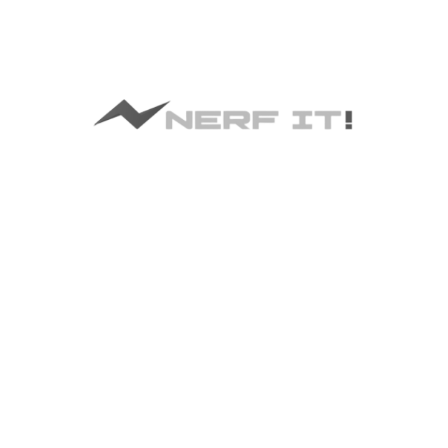
İdenfit
(ÇIKIŞ YAPILDI) NERF IT! INC.
Nerf IT!