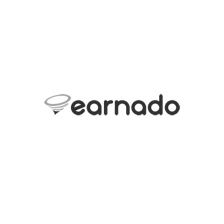
(ÇIKIŞ YAPILDI) KASSA MOBIL BILGI TEKNOLOJILERI
A.Ş.
Kassa
EARNADO YAZILIM A.Ş.
Earnado