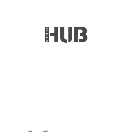
(ÇIKIŞ YAPILDI) STRS TEKNOLOJI YATIRIM A.Ş.