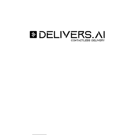
DELIVERS AI ROBOTIK OTONOM SÜRÜŞ BILGI
TEKNOLOJILERI A.Ş.
Delivers