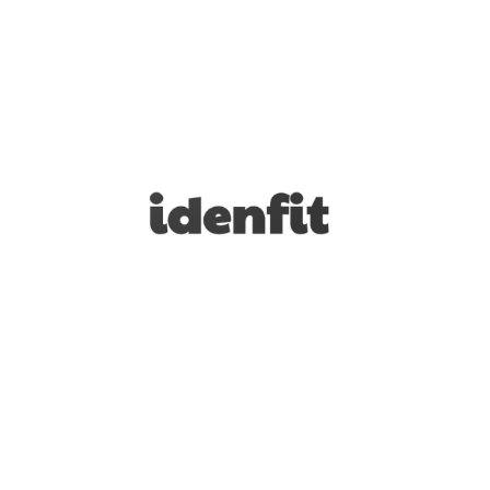
(ÇIKIŞ YAPILDI) CUBTALE INC
Cubtale
İDENFIT BILIŞIM HIZMETLERI SANAYI VE DIŞ
TICARET ANONIM ŞIRKETI